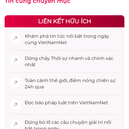
Tin cùng chuyên mục
LIÊN KẾT HỮU ÍCH
Khám phá
tin tức
nổi bật trong ngày
cùng VietNamNet
Dòng chảy
Thời sự
nhanh và chính xác
nhất
Toàn cảnh
thế giới
, điểm nóng chiến sự
24h qua
Đọc
báo pháp luật
trên VietNamNet
Đừng bỏ lỡ các câu chuyện
giải trí
nổi
bật trong ngày