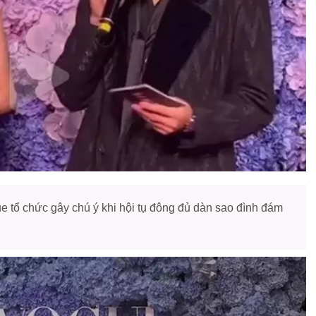
ue tổ chức gây chú ý khi hội tụ đông đủ dàn sao đình đám