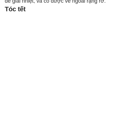
để giải nhiệt, và có được vẻ ngoài rạng rỡ.
Tóc tết