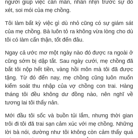
người giúp việc cần mẫn, nhẫn nhịn trước sự dò
xét, soi mói của mẹ chồng.
Tôi làm bất kỳ việc gì dù nhỏ cũng có sự giám sát
của mẹ chồng. Bà luôn tỏ ra không vừa lòng cho dù
tôi có làm cẩn thận, tốt đến đâu.
Ngay cả ước mơ một ngày nào đó được ra ngoài ở
cũng sớm bị dập tắt. Sau ngày cưới, mẹ chồng đã
bắt tôi nộp hết tiền, vàng hồi môn mà tôi đã được
tặng. Từ đó đến nay, mẹ chồng cũng luôn muốn
kiểm soát thu nhập của vợ chồng con trai. Hàng
tháng tôi đều không dư đồng nào, nên nghĩ về
tương lai tôi thấy nản.
Mới đầu tôi sốc và buồn tủi lắm, nhưng thời gian
trôi đi tôi đã trai sạn cảm xúc với mẹ chồng. Những
lời bà nói, dường như tôi không còn cảm thấy quá