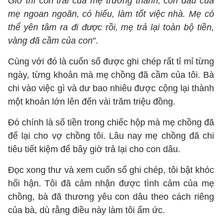
Giờ thì con trai của mẹ trưởng thành, con dâu của
mẹ ngoan ngoãn, có hiếu, làm tốt việc nhà. Mẹ có
thể yên tâm ra đi được rồi, mẹ trả lại toàn bộ tiền,
vàng đã cầm của con
".
Cùng với đó là cuốn sổ được ghi chép rất tỉ mỉ từng
ngày, từng khoản mà mẹ chồng đã cầm của tôi. Bà
chi vào việc gì và dư bao nhiêu được cộng lại thành
một khoản lớn lên đến vài trăm triệu đồng.
Đó chính là số tiền trong chiếc hộp mà mẹ chồng đã
để lại cho vợ chồng tôi. Lâu nay mẹ chồng đã chi
tiêu tiết kiệm để bây giờ trả lại cho con dâu.
Đọc xong thư và xem cuốn sổ ghi chép, tôi bật khóc
hối hận. Tôi đã cảm nhận được tình cảm của mẹ
chồng, bà đã thương yêu con dâu theo cách riêng
của bà, dù rằng điều này làm tôi ấm ức.