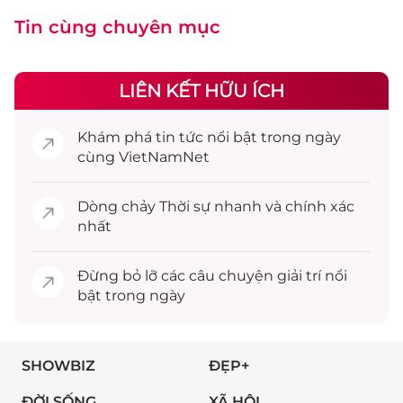
Tin cùng chuyên mục
LIÊN KẾT HỮU ÍCH
Khám phá
tin tức
nổi bật trong ngày
cùng VietNamNet
Dòng chảy
Thời sự
nhanh và chính xác
nhất
Đừng bỏ lỡ các câu chuyện
giải trí
nổi
bật trong ngày
SHOWBIZ
ĐẸP+
ĐỜI SỐNG
XÃ HỘI