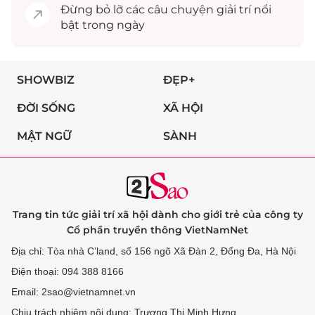
Đừng bỏ lỡ các câu chuyện
giải trí
nổi
bật trong ngày
SHOWBIZ
ĐẸP+
ĐỜI SỐNG
XÃ HỘI
MẬT NGỮ
SÀNH
Trang tin tức giải trí xã hội dành cho giới trẻ của công ty
Cổ phần truyền thông VietNamNet
Địa chỉ: Tòa nhà C’land, số 156 ngõ Xã Đàn 2, Đống Đa, Hà Nội
Điện thoại: 094 388 8166
Email: 2sao@vietnamnet.vn
Chịu trách nhiệm nội dung: Trương Thị Minh Hưng