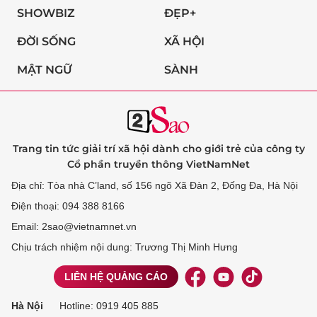
SHOWBIZ
ĐẸP+
ĐỜI SỐNG
XÃ HỘI
MẬT NGỮ
SÀNH
Trang tin tức giải trí xã hội dành cho giới trẻ của công ty
Cổ phần truyền thông VietNamNet
Địa chỉ: Tòa nhà C’land, số 156 ngõ Xã Đàn 2, Đống Đa, Hà Nội
Điện thoại: 094 388 8166
Email: 2sao@vietnamnet.vn
Chịu trách nhiệm nội dung: Trương Thị Minh Hưng
LIÊN HỆ QUẢNG CÁO
Hà Nội
Hotline:
0919 405 885