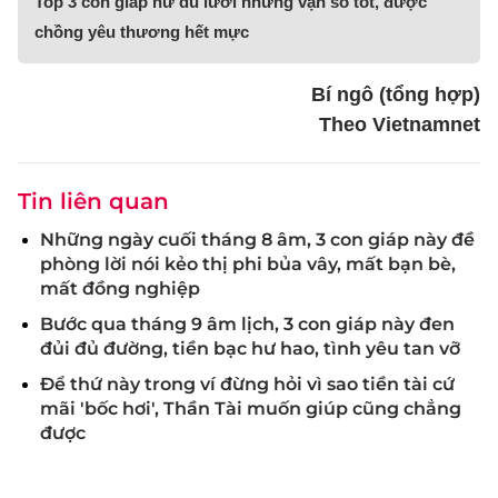
Top 3 con giáp nữ dù lười nhưng vận số tốt, được
chồng yêu thương hết mực
Bí ngô (tổng hợp)
Theo Vietnamnet
Tin liên quan
Những ngày cuối tháng 8 âm, 3 con giáp này đề
phòng lời nói kẻo thị phi bủa vây, mất bạn bè,
mất đồng nghiệp
Bước qua tháng 9 âm lịch, 3 con giáp này đen
đủi đủ đường, tiền bạc hư hao, tình yêu tan vỡ
Để thứ này trong ví đừng hỏi vì sao tiền tài cứ
mãi 'bốc hơi', Thần Tài muốn giúp cũng chẳng
được