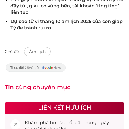
đầy túi, giàu có vững bền, tài khoản ‘ting ting’
liên tục
Dự báo tử vi tháng 10 âm lịch 2025 của con giáp
Tý để tránh rủi ro
Chủ đề:
Âm Lịch
Tin cùng chuyên mục
LIÊN KẾT HỮU ÍCH
Khám phá
tin tức
nổi bật trong ngày
cùng VietNamNet