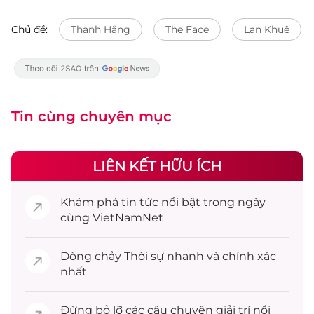
Chủ đề:
Thanh Hằng
The Face
Lan Khuê
Tin cùng chuyên mục
LIÊN KẾT HỮU ÍCH
Khám phá
tin tức
nổi bật trong ngày
cùng VietNamNet
Dòng chảy
Thời sự
nhanh và chính xác
nhất
Đừng bỏ lỡ các câu chuyện
giải trí
nổi