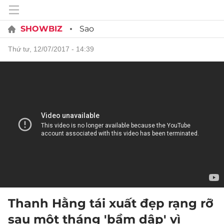
SHOWBIZ
Sao
thứ tư, 12/07/2017 - 14:39
Thanh Hằng tái xuất đẹp rạng rỡ
sau một tháng 'bầm dập' vì