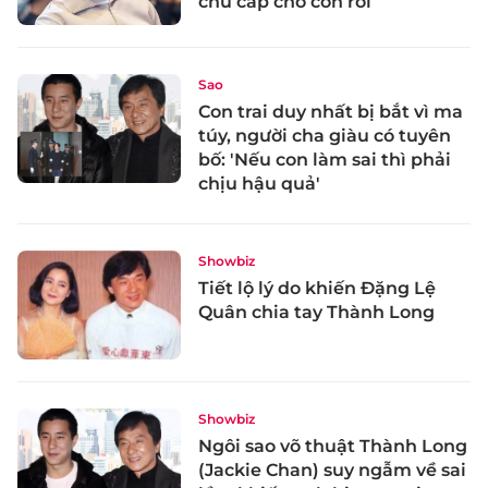
chu cấp cho con rơi
Sao
Con trai duy nhất bị bắt vì ma
túy, người cha giàu có tuyên
bố: 'Nếu con làm sai thì phải
chịu hậu quả'
Showbiz
Tiết lộ lý do khiến Đặng Lệ
Quân chia tay Thành Long
Showbiz
Ngôi sao võ thuật Thành Long
(Jackie Chan) suy ngẫm về sai