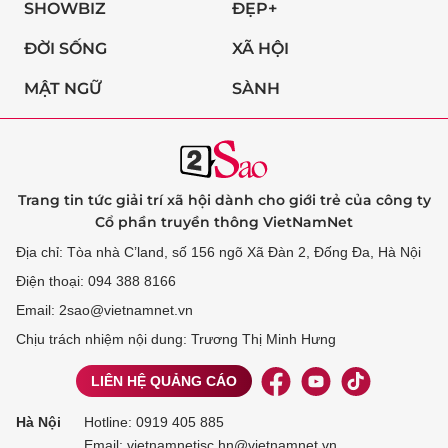
SHOWBIZ
ĐẸP+
ĐỜI SỐNG
XÃ HỘI
MẬT NGỮ
SÀNH
Trang tin tức giải trí xã hội dành cho giới trẻ của công ty
Cổ phần truyền thông VietNamNet
Địa chỉ: Tòa nhà C’land, số 156 ngõ Xã Đàn 2, Đống Đa, Hà Nội
Điện thoại: 094 388 8166
Email: 2sao@vietnamnet.vn
Chịu trách nhiệm nội dung: Trương Thị Minh Hưng
LIÊN HỆ QUẢNG CÁO
Hà Nội
Hotline:
0919 405 885
Email: vietnamnetjsc.hn@vietnamnet.vn