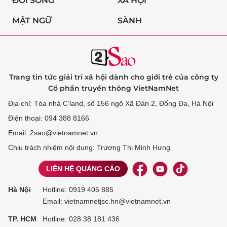
ĐỜI SỐNG
XÃ HỘI
MẬT NGỮ
SÀNH
Trang tin tức giải trí xã hội dành cho giới trẻ của công ty
Cổ phần truyền thông VietNamNet
Địa chỉ: Tòa nhà C’land, số 156 ngõ Xã Đàn 2, Đống Đa, Hà Nội
Điện thoại: 094 388 8166
Email: 2sao@vietnamnet.vn
Chịu trách nhiệm nội dung: Trương Thị Minh Hưng
LIÊN HỆ QUẢNG CÁO
Hà Nội
Hotline:
0919 405 885
Email: vietnamnetjsc.hn@vietnamnet.vn
TP. HCM
Hotline:
028 38 181 436