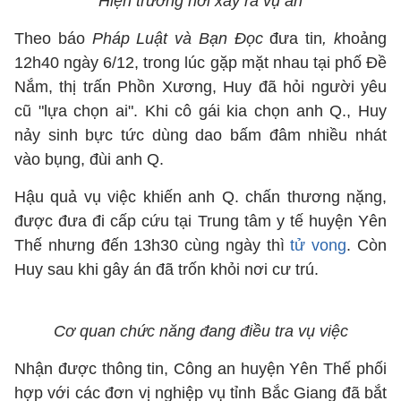
Hiện trường nơi xảy ra vụ án
Theo báo
Pháp Luật và Bạn Đọc
đưa tin
, k
hoảng
12h40 ngày 6/12, trong lúc gặp mặt nhau tại phố Đề
Nắm, thị trấn Phồn Xương, Huy đã hỏi người yêu
cũ "lựa chọn ai". Khi cô gái kia chọn anh Q., Huy
nảy sinh bực tức dùng dao bấm đâm nhiều nhát
vào bụng, đùi anh Q.
Hậu quả vụ việc khiến anh Q. chấn thương nặng,
được đưa đi cấp cứu tại Trung tâm y tế huyện Yên
Thế nhưng đến 13h30 cùng ngày thì
tử vong
. Còn
Huy sau khi gây án đã trốn khỏi nơi cư trú.
Cơ quan chức năng đang điều tra vụ việc
Nhận được thông tin, Công an huyện Yên Thế phối
hợp với các đơn vị nghiệp vụ tỉnh Bắc Giang đã bắt