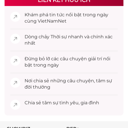
LIÊN KẾT HỮU ÍCH
Khám phá
tin tức
nổi bật trong ngày
cùng VietNamNet
Dòng chảy
Thời sự
nhanh và chính xác
nhất
Đừng bỏ lỡ các câu chuyện
giải trí
nổi
bật trong ngày
Nơi chia sẻ những câu chuyện,
tâm sự
đời thường
Chia sẻ
tâm sự
tình yêu, gia đình