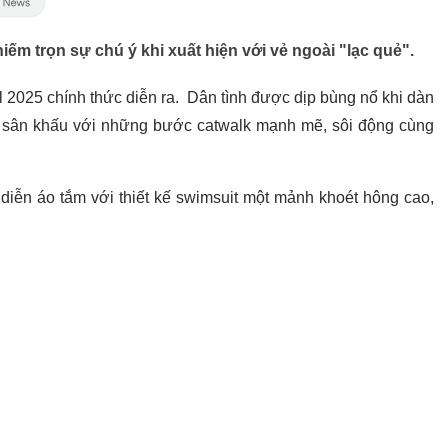
iếm trọn sự chú ý khi xuất hiện với vẻ ngoài "lạc quẻ".
l 2025 chính thức diễn ra. Dân tình được dịp bùng nổ khi dàn
rên sân khấu với những bước catwalk mạnh mẽ, sôi động cùng
 diễn áo tắm với thiết kế swimsuit một mảnh khoét hông cao,