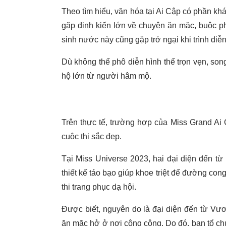
Theo tìm hiểu, văn hóa tại Ai Cập có phần khá
gặp định kiến lớn về chuyện ăn mặc, buộc phải
sinh nước này cũng gặp trở ngại khi trình diễn 
Dù không thể phô diễn hình thể trọn vẹn, so
hộ lớn từ người hâm mộ.
Trên thực tế, trường hợp của Miss Grand Ai C
cuộc thi sắc đẹp.
Tại Miss Universe 2023, hai đại diện đến t
thiết kế táo bạo giúp khoe triệt để đường con
thi trang phục dạ hội.
Được biết, nguyên do là đại diện đến từ Vư
ăn mặc hở ở nơi công cộng. Do đó, ban tổ chứ