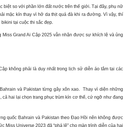
c biệt so với phần lớn đất nước trên thế giới. Tại đây, phụ nữ
 mặc kín thay vì hở da thịt quá đà khi ra đường. Vì vậy, thí
bikini tại cuộc thi sắc đẹp.
ng Miss Grand Ai Cập 2025 vẫn nhận được sự khích lệ và ủng
ập không phải là duy nhất trong lịch sử diễn áo tắm tại các
ừ Bahrain và Pakistan từng gây xôn xao. Thay vì diện những
g, cả hai lại chọn trang phục trùm kín cơ thể, cứ ngỡ như đang
ơng quốc Bahrain và Pakistan theo Đạo Hồi nên không được
c Miss Universe 2023 đã “phá lệ” cho màn trình diễn của hai