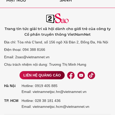
MẬT NGỮ
SÀNH
Trang tin tức giải trí xã hội dành cho giới trẻ của công ty
Cổ phần truyền thông VietNamNet
Địa chỉ: Tòa nhà C’land, số 156 ngõ Xã Đàn 2, Đống Đa, Hà Nội
Điện thoại: 094 388 8166
Email: 2sao@vietnamnet.vn
Chịu trách nhiệm nội dung: Trương Thị Minh Hưng
LIÊN HỆ QUẢNG CÁO
Hà Nội
Hotline:
0919 405 885
Email: vietnamnetjsc.hn@vietnamnet.vn
TP. HCM
Hotline:
028 38 181 436
Email: vietnamnetjsc.hcm@vietnamnet.vn