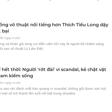
ồng võ thuật nổi tiếng hơn Thích Tiểu Long dậy
t bại
736 ngày trước
ng và khán giả từng coi diễn viên nhí này là người kế nhiệm sáng
ôi sao võ thuật Lý Liên Kiệt.
 hết thời: Người 'rớt đài' vì scandal, kẻ chật vật
ream kiếm sống
824 ngày trước
ếu sao nhí đánh mất hào quang vì scandal, không giữ được sức hút
hỉ một số trở thành tên tuổi nổi bật trong showbiz.