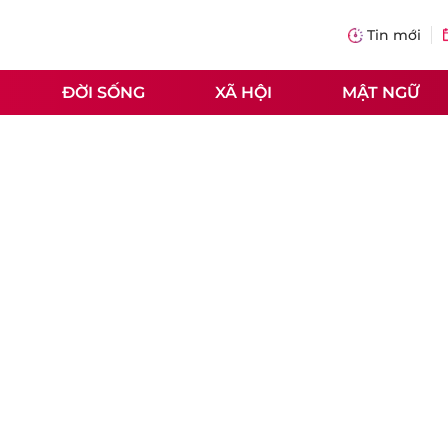
Tin mới
ĐỜI SỐNG
XÃ HỘI
MẬT NGỮ