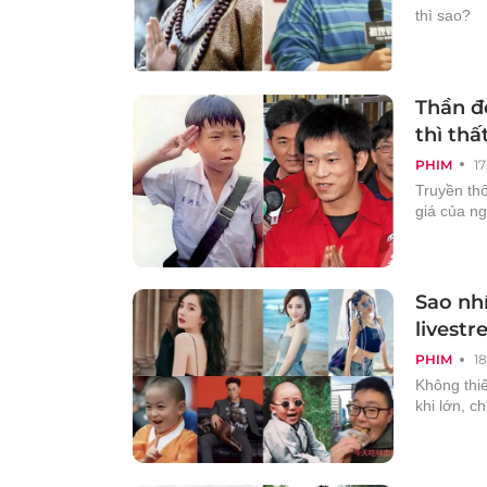
thì sao?
Thần đ
thì thấ
PHIM
1
Truyền thô
giá của ng
Sao nhí
livest
PHIM
1
Không thi
khi lớn, c