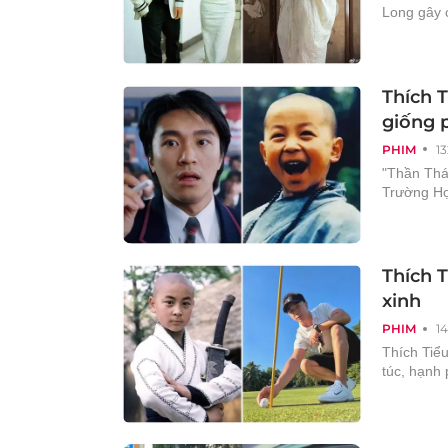
Long gây 
Thích T
giống 
PHIM
1
"Thần Thá
Trường Họ
Thích 
xinh
PHIM
1
Thích Tiểu
túc, hạnh