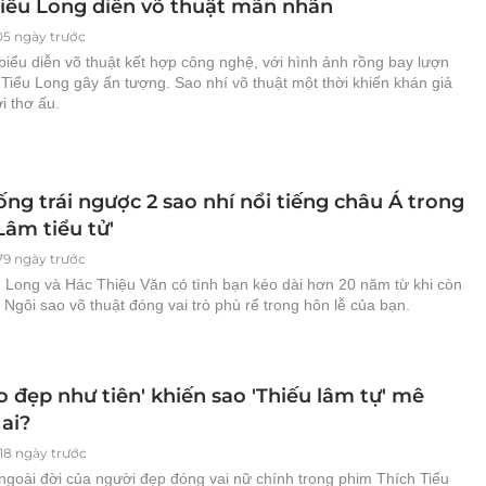
Tiểu Long diễn võ thuật mãn nhãn
05 ngày trước
iểu diễn võ thuật kết hợp công nghệ, với hình ảnh rồng bay lượn
Tiểu Long gây ấn tượng. Sao nhí võ thuật một thời khiến khán giả
i thơ ấu.
ng trái ngược 2 sao nhí nổi tiếng châu Á trong
Lâm tiểu tử'
179 ngày trước
u Long và Hác Thiệu Văn có tình bạn kéo dài hơn 20 năm từ khi còn
. Ngôi sao võ thuật đóng vai trò phù rể trong hôn lễ của bạn.
o đẹp như tiên' khiến sao 'Thiếu lâm tự' mê
ai?
318 ngày trước
ngoài đời của người đẹp đóng vai nữ chính trong phim Thích Tiểu