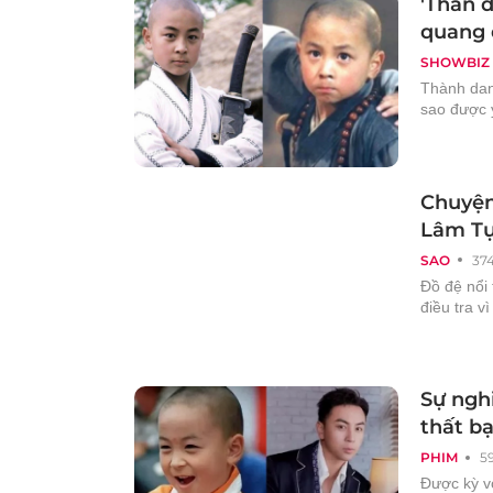
'Thần đ
quang đ
SHOWBIZ
Thành danh
sao được 
Chuyện 
Lâm T
SAO
37
Đồ đệ nổi 
điều tra v
Sự ngh
thất bạ
PHIM
5
Được kỳ v