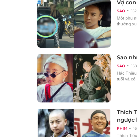
Vợ con 
SAO
152
Một phụ nữ
thường xu
Sao nhí
SAO
158
Hác Thiệu 
tuổi và có
Thích T
ngược 
PHIM
1
Thích Tiểu