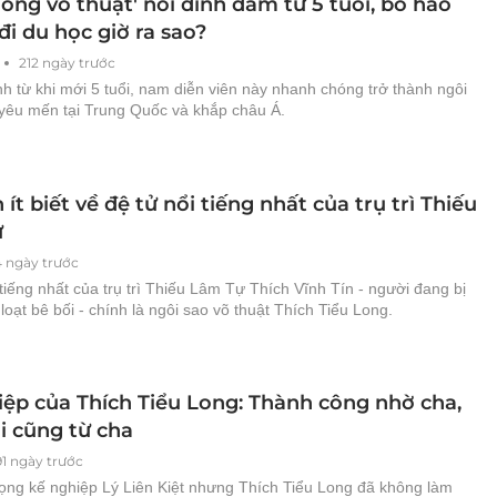
ồng võ thuật' nổi đình đám từ 5 tuổi, bỏ hào
i du học giờ ra sao?
212 ngày trước
 từ khi mới 5 tuổi, nam diễn viên này nhanh chóng trở thành ngôi
yêu mến tại Trung Quốc và khắp châu Á.
ít biết về đệ tử nổi tiếng nhất của trụ trì Thiếu
ự
4 ngày trước
tiếng nhất của trụ trì Thiếu Lâm Tự Thích Vĩnh Tín - người đang bị
ì loạt bê bối - chính là ngôi sao võ thuật Thích Tiểu Long.
iệp của Thích Tiểu Long: Thành công nhờ cha,
i cũng từ cha
91 ngày trước
ọng kế nghiệp Lý Liên Kiệt nhưng Thích Tiểu Long đã không làm