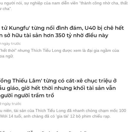
u người nói, sự nghiệp của nam diễn viên “thành công nhờ cha, thất
ừ cha”.
 tử Kungfu' từng nổi đình đám, U40 bị chê hết
n sở hữu tài sản hơn 350 tỷ nhờ điều này
9 ngày trước
 "hết thời" nhưng Thích Tiểu Long được xem là đại gia ngầm của
oa ngữ.
ồng Thiếu Lâm' từng có cát-xê chục triệu ở
u giáo, giờ hết thời nhưng khối tài sản vẫn
người người trầm trồ
9 ngày trước
iếu niên, tài sản của Thích Tiểu Long đã nhanh chóng chạm mốc 100
 Mới 14 tuổi, anh chàng đã có 'gia tài' 12 bộ phim chiếu rạp.