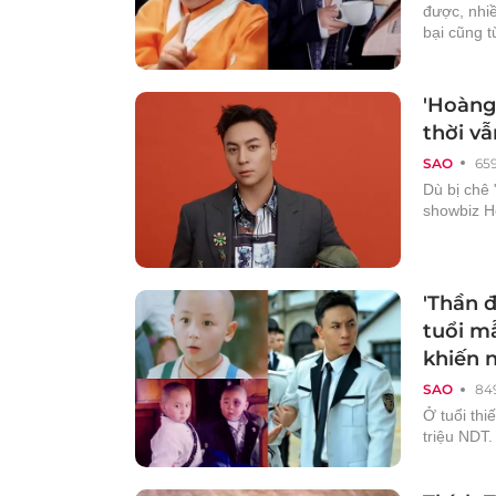
được, nhiề
bại cũng t
'Hoàng
thời vẫ
SAO
65
Dù bị chê
showbiz H
'Thần đ
tuổi mẫ
khiến 
SAO
84
Ở tuổi th
triệu NDT.