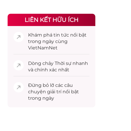
LIÊN KẾT HỮU ÍCH
Khám phá
tin tức
nổi bật
trong ngày cùng
VietNamNet
Dòng chảy
Thời sự
nhanh
và chính xác nhất
Đừng bỏ lỡ các câu
chuyện
giải trí
nổi bật
trong ngày