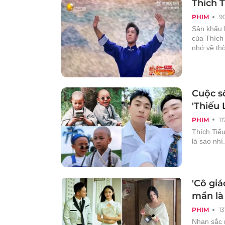
Thích 
PHIM
9
Sân khấu b
của Thích 
nhớ về thờ
Cuộc số
'Thiếu 
PHIM
1
Thích Tiể
là sao nhí
'Cô giá
mẩn là 
PHIM
1
Nhan sắc 