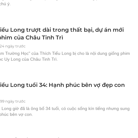
chú ý.
iểu Long trượt dài trong thất bại, dự án mới
phim của Châu Tinh Trì
324 ngày trước
m Trường Học" của Thích Tiểu Long bị cho là nội dung giống phim
c Uy Long của Châu Tinh Trì.
Tiểu Long tuổi 34: Hạnh phúc bên vợ đẹp con
499 ngày trước
 Long giờ đã là ông bố 34 tuổi, có cuộc sống kín tiếng nhưng sung
 phúc bên vợ con.