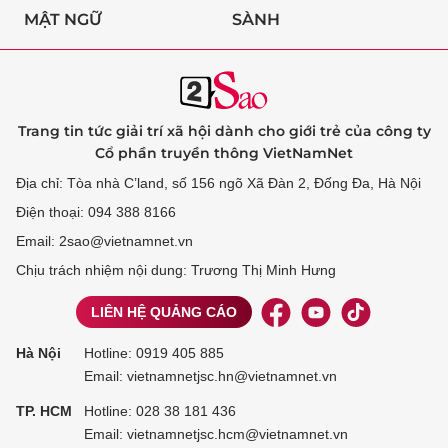
MẬT NGỮ
SÀNH
Trang tin tức giải trí xã hội dành cho giới trẻ của công ty
Cổ phần truyền thông VietNamNet
Địa chỉ: Tòa nhà C’land, số 156 ngõ Xã Đàn 2, Đống Đa, Hà Nội
Điện thoại: 094 388 8166
Email: 2sao@vietnamnet.vn
Chịu trách nhiệm nội dung: Trương Thị Minh Hưng
LIÊN HỆ QUẢNG CÁO
Hà Nội
Hotline:
0919 405 885
Email: vietnamnetjsc.hn@vietnamnet.vn
TP. HCM
Hotline:
028 38 181 436
Email: vietnamnetjsc.hcm@vietnamnet.vn