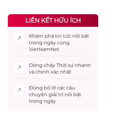
LIÊN KẾT HỮU ÍCH
Khám phá
tin tức
nổi bật
trong ngày cùng
VietNamNet
Dòng chảy
Thời sự
nhanh
và chính xác nhất
Đừng bỏ lỡ các câu
chuyện
giải trí
nổi bật
trong ngày