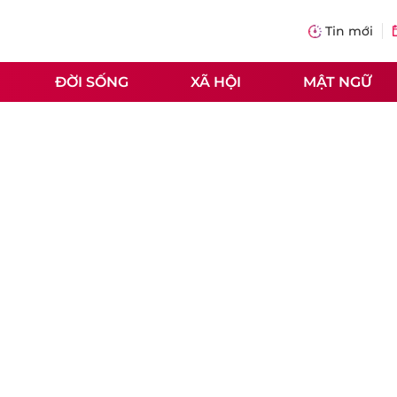
Tin mới
ĐỜI SỐNG
XÃ HỘI
MẬT NGỮ