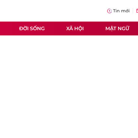
Tin mới
ĐỜI SỐNG
XÃ HỘI
MẬT NGỮ