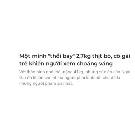
Một mình "thổi bay" 2,7kg thịt bò, cô gái
trẻ khiến người xem choáng váng
Với thân hình nhỏ thó, nặng 41kg, nhưng sức ăn của Ngải
Gia đủ khiến cho nhiều người phải kính nể, cho dù là
những người phàm ăn nhất.