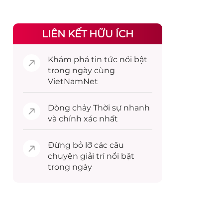
LIÊN KẾT HỮU ÍCH
Khám phá
tin tức
nổi bật
trong ngày cùng
VietNamNet
Dòng chảy
Thời sự
nhanh
và chính xác nhất
Đừng bỏ lỡ các câu
chuyện
giải trí
nổi bật
trong ngày