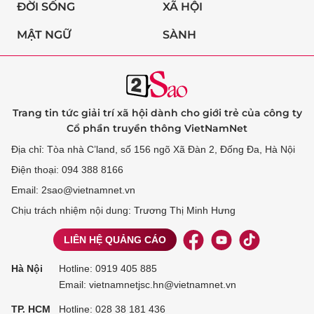
ĐỜI SỐNG
XÃ HỘI
MẬT NGỮ
SÀNH
Trang tin tức giải trí xã hội dành cho giới trẻ của công ty
Cổ phần truyền thông VietNamNet
Địa chỉ: Tòa nhà C’land, số 156 ngõ Xã Đàn 2, Đống Đa, Hà Nội
Điện thoại: 094 388 8166
Email: 2sao@vietnamnet.vn
Chịu trách nhiệm nội dung: Trương Thị Minh Hưng
LIÊN HỆ QUẢNG CÁO
Hà Nội
Hotline:
0919 405 885
Email: vietnamnetjsc.hn@vietnamnet.vn
TP. HCM
Hotline:
028 38 181 436