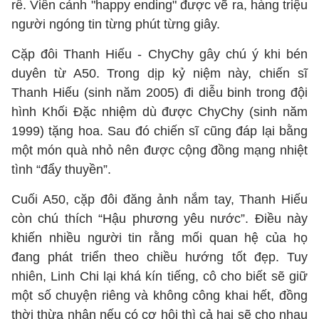
rể. Viễn cảnh "happy ending" được vẽ ra, hàng triệu
người ngóng tin từng phút từng giây.
Cặp đôi Thanh Hiếu - ChyChy gây chú ý khi bén
duyên từ A50. Trong dịp kỷ niệm này, chiến sĩ
Thanh Hiếu (sinh năm 2005) đi diễu binh trong đội
hình Khối Đặc nhiệm dù được ChyChy (sinh năm
1999) tặng hoa. Sau đó chiến sĩ cũng đáp lại bằng
một món quà nhỏ nên được cộng đồng mạng nhiệt
tình “đẩy thuyền”.
Cuối A50, cặp đôi đăng ảnh nắm tay, Thanh Hiếu
còn chú thích “Hậu phương yêu nước”. Điều này
khiến nhiều người tin rằng mối quan hệ của họ
đang phát triển theo chiều hướng tốt đẹp. Tuy
nhiên, Linh Chi lại khá kín tiếng, cô cho biết sẽ giữ
một số chuyện riêng và không công khai hết, đồng
thời thừa nhận nếu có cơ hội thì cả hai sẽ cho nhau