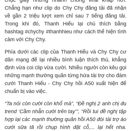
chục giây nhưng nhanh chóng viral khắp nơi.
Chẳng hạn như clip do Chy Chy đăng tải đã nhận
về gần 2 triệu lượt xem chỉ sau 7 tiếng đăng tải.
Trong khi đó, Thanh Hiếu lại chú thích bằng
hashtag #chychy #thanhhieu như cách thể hiện tình
cảm với Chy Chy.
Phía dưới các clip của Thanh Hiếu và Chy Chy cư
dân mạng để lại nhiều bình luận thích thú, khẳng
định vừa coi clip vừa cười. Nhiều người còn kêu gọi
những mạnh thường quân từng hứa tài trợ cho đám
cưới Thanh Hiếu - Chy Chy hồi A50 xuất hiện để
chuẩn bị vào việc.
“Ta nói còn cười còn khổ mà”, “Đề nghị 2 anh chị đu
trend ‘Cầm nhẫn cưới trên tay’”, “Rồi tui đề nghị tập
hợp lại các mạnh thường quân hồi A50 đòi tài trợ áo
cưới sữa tã rồi chụp hình đặt cỗ,... lại hết nha.