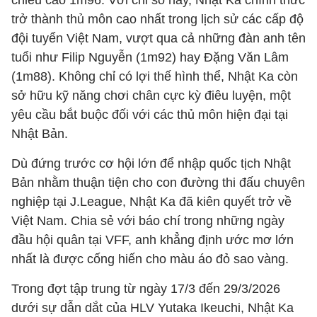
chiều cao 1m96. Với chỉ số này, Nhật Ka chính thức
trở thành thủ môn cao nhất trong lịch sử các cấp độ
đội tuyển Việt Nam, vượt qua cả những đàn anh tên
tuổi như Filip Nguyễn (1m92) hay Đặng Văn Lâm
(1m88). Không chỉ có lợi thế hình thể, Nhật Ka còn
sở hữu kỹ năng chơi chân cực kỳ điêu luyện, một
yêu cầu bắt buộc đối với các thủ môn hiện đại tại
Nhật Bản.
Dù đứng trước cơ hội lớn để nhập quốc tịch Nhật
Bản nhằm thuận tiện cho con đường thi đấu chuyên
nghiệp tại J.League, Nhật Ka đã kiên quyết trở về
Việt Nam. Chia sẻ với báo chí trong những ngày
đầu hội quân tại VFF, anh khẳng định ước mơ lớn
nhất là được cống hiến cho màu áo đỏ sao vàng.
Trong đợt tập trung từ ngày 17/3 đến 29/3/2026
dưới sự dẫn dắt của HLV Yutaka Ikeuchi, Nhật Ka