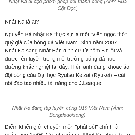
Nhật Ka đi dạo phốm ghép đôi thành công (Ảnh: Rùa
Cột Dọc)
Nhật Ka là ai?
Nguyễn Bá Nhật Ka thực sự là một "viên ngọc thô"
quý giá của bóng đá Việt Nam. Sinh năm 2007,
Nhật Ka sang Nhật Bản định cư từ năm 8 tuổi và
được rèn luyện trong môi trường bóng đá học
đường khắc nghiệt tại đây. Hiện anh đang khoác áo
đội bóng của Đại học Ryutsu Keizai (Ryukei) – cái
nôi đào tạo nhiều tài năng cho J.League.
Nhật Ka đang tập luỵên cùng U19 Việt Nam (Ảnh:
Bongdadoisong)
Điểm khiến giới chuyên môn "phát sốt" chính là