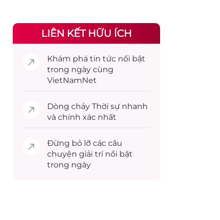
LIÊN KẾT HỮU ÍCH
Khám phá
tin tức
nổi bật
trong ngày cùng
VietNamNet
Dòng chảy
Thời sự
nhanh
và chính xác nhất
Đừng bỏ lỡ các câu
chuyện
giải trí
nổi bật
trong ngày