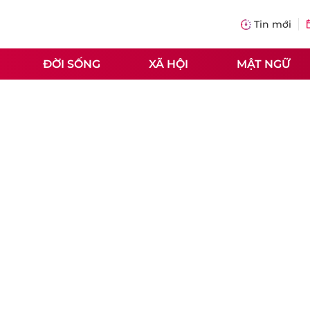
Tin mới
ĐỜI SỐNG
XÃ HỘI
MẬT NGỮ