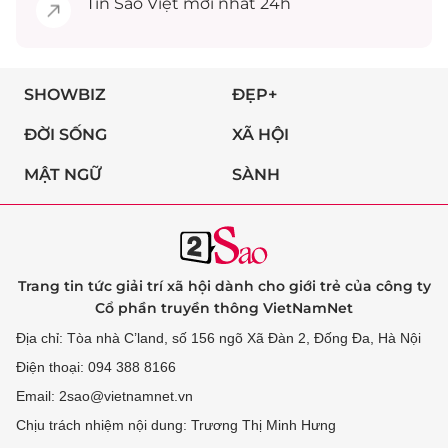
Tin
Sao Việt
mới nhất 24h
SHOWBIZ
ĐẸP+
ĐỜI SỐNG
XÃ HỘI
MẬT NGỮ
SÀNH
Trang tin tức giải trí xã hội dành cho giới trẻ của công ty
Cổ phần truyền thông VietNamNet
Địa chỉ: Tòa nhà C’land, số 156 ngõ Xã Đàn 2, Đống Đa, Hà Nội
Điện thoại: 094 388 8166
Email: 2sao@vietnamnet.vn
Chịu trách nhiệm nội dung: Trương Thị Minh Hưng