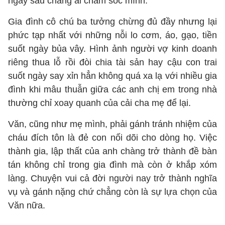
ngày sau chẳng ai chăm sóc mình.
Gia đình cô chú ba tưởng chừng đủ đầy nhưng lại
phức tạp nhất với những nỗi lo cơm, áo, gạo, tiền
suốt ngày bủa vây. Hình ảnh người vợ kinh doanh
riêng thua lỗ rồi đòi chia tài sản hay cậu con trai
suốt ngày say xỉn hẳn không quá xa lạ với nhiều gia
đình khi mâu thuẫn giữa các anh chị em trong nhà
thường chỉ xoay quanh của cải cha mẹ để lại.
Văn, cũng như mẹ mình, phải gánh tránh nhiệm của
cháu đích tôn là đẻ con nối dõi cho dòng họ. Việc
thành gia, lập thất của anh chàng trở thành đề bàn
tán không chỉ trong gia đình mà còn ở khắp xóm
làng. Chuyện vui cả đời người nay trở thành nghĩa
vụ và gánh nặng chứ chẳng còn là sự lựa chọn của
Văn nữa.