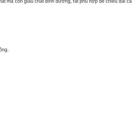
t mà còn giàu chất dinh dưỡng, rất phù hợp để chiêu đãi cả
ông.