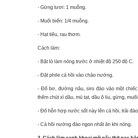
- Gừng tươi: 1 muỗng.
- Muối biển: 1/4 muỗng.
- Hạt tiêu, rau thơm.
Cách làm:
- Bật lò làm nóng trước ở nhiệt độ 250 độ C.
- Đặt phile cá hồi vào chảo nướng.
- Đổ bơ, đường nâu, siro đào vào một chiếc
thêm chút xì dầu, mù tạt, dầu ô liu, gừng, muố
- Đổ hỗn hợp nước sốt này lên cá hồi, trải đào
- Cá hồi nướng đào ngon nhất ăn khi nóng.
3. Cách làm canh khoai mỡ nấu thịt nạc b