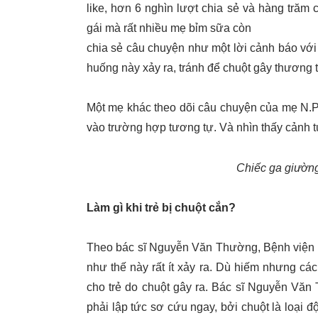
like, hơn 6 nghìn lượt chia sẻ và hàng trăm
gái mà rất nhiều mẹ bỉm sữa còn
chia sẻ câu chuyện như một lời cảnh báo với 
huống này xảy ra, tránh để chuột gây thương tí
Một mẹ khác theo dõi câu chuyện của mẹ N.P.
vào trường hợp tương tự. Và nhìn thấy cảnh 
Chiếc ga giườn
Làm gì khi trẻ bị chuột cắn?
Theo bác sĩ Nguyễn Văn Thường, Bệnh viện đ
như thế này rất ít xảy ra. Dù hiếm nhưng cá
cho trẻ do chuột gây ra. Bác sĩ Nguyễn Văn T
phải lập tức sơ cứu ngay, bởi chuột là loại đ