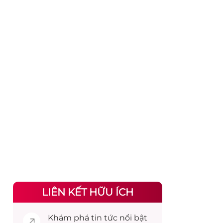
LIÊN KẾT HỮU ÍCH
Khám phá
tin tức
nổi bật