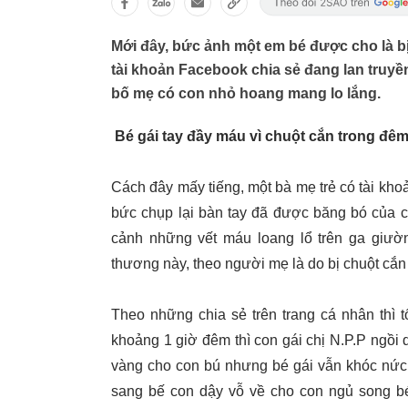
Mới đây, bức ảnh một em bé được cho là b
tài khoản Facebook chia sẻ đang lan truy
bố mẹ có con nhỏ hoang mang lo lắng.
Bé gái tay đầy máu vì chuột cắn trong đê
Cách đây mấy tiếng, một bà mẹ trẻ có tài kh
bức chụp lại bàn tay đã được băng bó của 
cảnh những vết máu loang lổ trên ga giườn
thương này, theo người mẹ là do bị chuột cắn
Theo những chia sẻ trên trang cá nhân thì t
khoảng 1 giờ đêm thì con gái chị N.P.P ngồi d
vàng cho con bú nhưng bé gái vẫn khóc nức
sang bế con dậy vỗ về cho con ngủ song bé