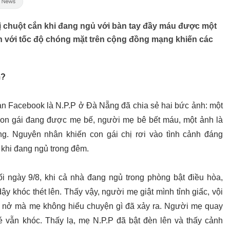
ị chuột cắn khi đang ngủ với bàn tay đầy máu được một
ền với tốc độ chóng mặt trên cộng đồng mạng khiến các
m?
oản Facebook là N.P.P ở Đà Nẵng đã chia sẻ hai bức ảnh: một
con gái đang được mẹ bế, người mẹ bê bết máu, một ảnh là
g. Nguyên nhân khiến con gái chị rơi vào tình cảnh đáng
 khi đang ngủ trong đêm.
ối ngày 9/8, khi cả nhà đang ngủ trong phòng bật điều hòa,
ậy khóc thét lên. Thấy vậy, người mẹ giật mình tỉnh giấc, vội
 nở mà mẹ không hiểu chuyện gì đã xảy ra. Người mẹ quay
 vẫn khóc. Thấy lạ, mẹ N.P.P đã bật đèn lên và thấy cảnh