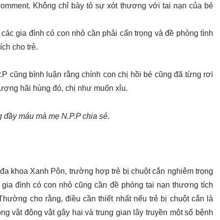
 comment. Không chỉ bày tỏ sự xót thương với tai nạn của bé
các gia đình có con nhỏ cần phải cẩn trọng và đề phòng tình
ch cho trẻ.
P cũng bình luận rằng chính con chị hồi bé cũng đã từng rơi
tượng hãi hùng đó, chị như muốn xỉu.
g đầy máu mà mẹ N.P.P chia sẻ.
a khoa Xanh Pôn, trường hợp trẻ bị chuột cắn nghiêm trọng
c gia đình có con nhỏ cũng cần đề phòng tai nạn thương tích
hường cho rằng, điều cần thiết nhất nếu trẻ bị chuột cắn là
ộng vật động vật gây hại và trung gian lây truyền một số bệnh