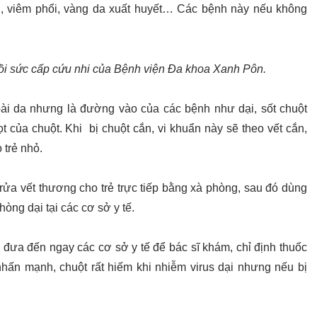
, viêm phổi, vàng da xuất huyết… Các bệnh này nếu không
i sức cấp cứu nhi của Bệnh viện Đa khoa Xanh Pôn.
goài da nhưng là đường vào của các bệnh như dại, sốt chuột
t của chuột. Khi bị chuột cắn, vi khuẩn này sẽ theo vết cắn,
 trẻ nhỏ.
rửa vết thương cho trẻ trực tiếp bằng xà phòng, sau đó dùng
hòng dại tại các cơ sở y tế.
 đưa đến ngay các cơ sở y tế để bác sĩ khám, chỉ định thuốc
ấn mạnh, chuột rất hiếm khi nhiễm virus dại nhưng nếu bị