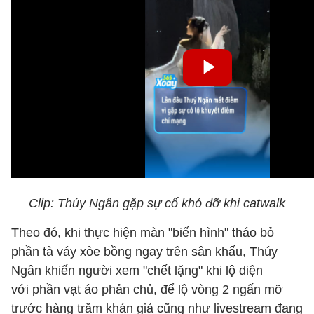
Clip: Thúy Ngân gặp sự cố khó đỡ khi catwalk
Theo đó, khi thực hiện màn "biến hình" tháo bỏ
phần tà váy xòe bồng ngay trên sân khấu, Thúy
Ngân khiến người xem "chết lặng" khi lộ diện
với phần vạt áo phản chủ, để lộ vòng 2 ngấn mỡ
trước hàng trăm khán giả cũng như livestream đang