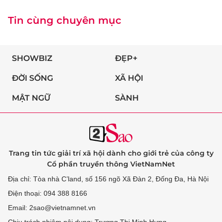
Tin cùng chuyên mục
SHOWBIZ
ĐẸP+
ĐỜI SỐNG
XÃ HỘI
MẬT NGỮ
SÀNH
Trang tin tức giải trí xã hội dành cho giới trẻ của công ty
Cổ phần truyền thông VietNamNet
Địa chỉ: Tòa nhà C’land, số 156 ngõ Xã Đàn 2, Đống Đa, Hà Nội
Điện thoại: 094 388 8166
Email: 2sao@vietnamnet.vn
Chịu trách nhiệm nội dung: Trương Thị Minh Hưng