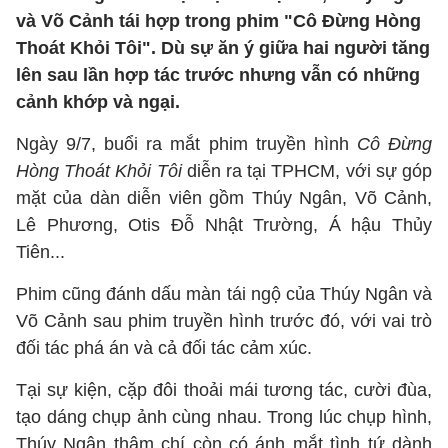
và Võ Cảnh tái hợp trong phim "Cô Đừng Hòng
Thoát Khỏi Tôi". Dù sự ăn ý giữa hai người tăng
lên sau lần hợp tác trước nhưng vẫn có những
cảnh khớp và ngại.
Ngày 9/7, buổi ra mắt phim truyền hình
Cô Đừng
Hòng Thoát Khỏi Tôi
diễn ra tại TPHCM, với sự góp
mặt của dàn diễn viên gồm Thúy Ngân, Võ Cảnh,
Lê Phương, Otis Đỗ Nhật Trường, Á hậu Thủy
Tiên...
Phim cũng đánh dấu màn tái ngộ của Thúy Ngân và
Võ Cảnh sau phim truyền hình trước đó, với vai trò
đối tác phá án và cả đối tác cảm xúc.
Tại sự kiện, cặp đôi thoải mái tương tác, cười đùa,
tạo dáng chụp ảnh cùng nhau. Trong lúc chụp hình,
Thúy Ngân thậm chí còn có ánh mắt tình tứ dành