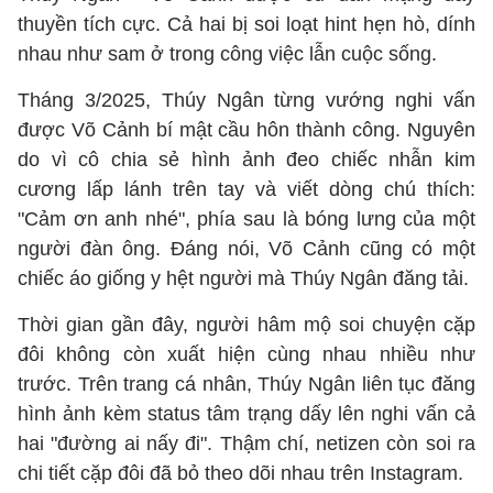
thuyền tích cực. Cả hai bị soi loạt hint hẹn hò, dính
nhau như sam ở trong công việc lẫn cuộc sống.
Tháng 3/2025, Thúy Ngân từng vướng nghi vấn
được Võ Cảnh bí mật cầu hôn thành công. Nguyên
do vì cô chia sẻ hình ảnh đeo chiếc nhẫn kim
cương lấp lánh trên tay và viết dòng chú thích:
"Cảm ơn anh nhé", phía sau là bóng lưng của một
người đàn ông. Đáng nói, Võ Cảnh cũng có một
chiếc áo giống y hệt người mà Thúy Ngân đăng tải.
Thời gian gần đây, người hâm mộ soi chuyện cặp
đôi không còn xuất hiện cùng nhau nhiều như
trước. Trên trang cá nhân, Thúy Ngân liên tục đăng
hình ảnh kèm status tâm trạng dấy lên nghi vấn cả
hai "đường ai nấy đi". Thậm chí, netizen còn soi ra
chi tiết cặp đôi đã bỏ theo dõi nhau trên Instagram.