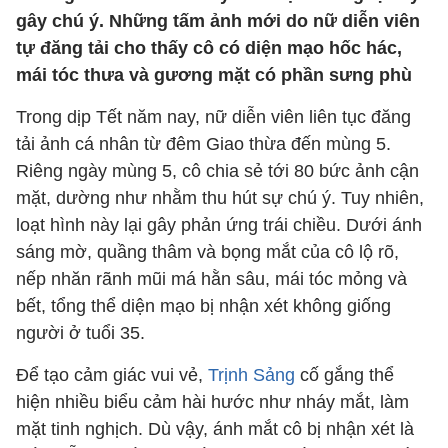
gây chú ý. Những tấm ảnh mới do nữ diễn viên
tự đăng tải cho thấy cô có diện mạo hốc hác,
mái tóc thưa và gương mặt có phần sưng phù
Trong dịp Tết năm nay, nữ diễn viên liên tục đăng
tải ảnh cá nhân từ đêm Giao thừa đến mùng 5.
Riêng ngày mùng 5, cô chia sẻ tới 80 bức ảnh cận
mặt, dường như nhằm thu hút sự chú ý. Tuy nhiên,
loạt hình này lại gây phản ứng trái chiều. Dưới ánh
sáng mờ, quầng thâm và bọng mắt của cô lộ rõ,
nếp nhăn rãnh mũi má hằn sâu, mái tóc mỏng và
bết, tổng thể diện mạo bị nhận xét không giống
người ở tuổi 35.
Để tạo cảm giác vui vẻ,
Trịnh Sảng
cố gắng thể
hiện nhiều biểu cảm hài hước như nháy mắt, làm
mặt tinh nghịch. Dù vậy, ánh mắt cô bị nhận xét là