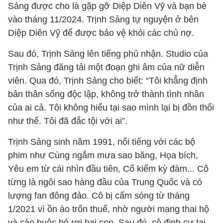
Sảng được cho là gặp gỡ Diệp Diên Vỹ và bạn bè
vào tháng 11/2024. Trịnh Sảng tự nguyện ở bên
Diệp Diên Vỹ để được bảo vệ khỏi các chủ nợ.
Sau đó, Trịnh Sảng lên tiếng phủ nhận. Studio của
Trịnh Sảng đăng tải một đoạn ghi âm của nữ diễn
viên. Qua đó, Trịnh Sảng cho biết: “Tôi khẳng định
bản thân sống độc lập, không trở thành tình nhân
của ai cả. Tôi không hiểu tại sao mình lại bị đồn thổi
như thế. Tôi đã đắc tội với ai”.
Trịnh Sảng sinh năm 1991, nổi tiếng với các bộ
phim như Cùng ngắm mưa sao băng, Họa bích,
Yêu em từ cái nhìn đầu tiên, Cổ kiếm kỳ đàm... Cô
từng là ngôi sao hàng đầu của Trung Quốc và có
lượng fan đông đảo. Cô bị cấm sóng từ tháng
1/2021 vì ồn ào trốn thuế, nhờ người mang thai hộ
và cáo buộc bỏ rơi hai con. Sau đó, cô định cư tại