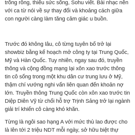
trống rỗng, thiếu sức sống, Sohu viết. Bài nhạc nền
với ca từ nói về sự thay đổi và khoảng cách giữa
con người càng làm tăng cảm giác u buồn.
Trước đó không lâu, cô từng tuyên bố trở lại
showbiz bằng kế hoạch mở công ty tại Trung Quốc,
Mỹ và Hàn Quốc. Tuy nhiên, ngay sau đó, truyền
thông và cộng đồng mạng lại xôn xao trước thông
tin cô sống trong một khu dân cư trung lưu ở Mỹ,
thậm chí vướng nghi vấn liên quan đến khoản nợ
lớn. Truyền thông Trung Quốc còn xôn xao trước tin
Diệp Diên Vỹ từ chối hỗ trợ Trịnh Sảng trở lại ngành
giải trí khiến cô càng khó khăn.
Từng là ngôi sao hạng A với mức thù lao được cho
là lên tới 2 triệu NDT mỗi ngày, sở hữu biệt thự