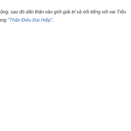
g, sau đó dấn thân vào giới giải trí và nổi tiếng với vai Tiểu
ong "
Thần Điêu Đại Hiệp
".