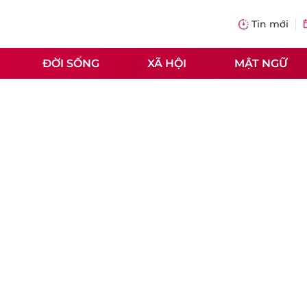
Tin mới
ĐỜI SỐNG
XÃ HỘI
MẬT NGỮ