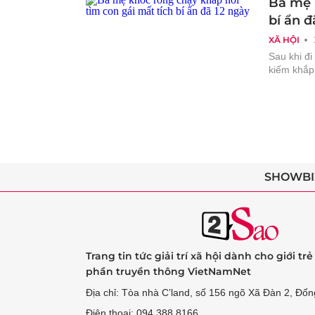
Ba mẹ 
bí ẩn 
XÃ HỘI
Sau khi đi 
kiếm khắ
SHOWBI
Trang tin tức giải trí xã hội dành cho giới tr
phần truyền thông VietNamNet
Địa chỉ: Tòa nhà C’land, số 156 ngõ Xã Đàn 2, Đốn
Điện thoại: 094 388 8166