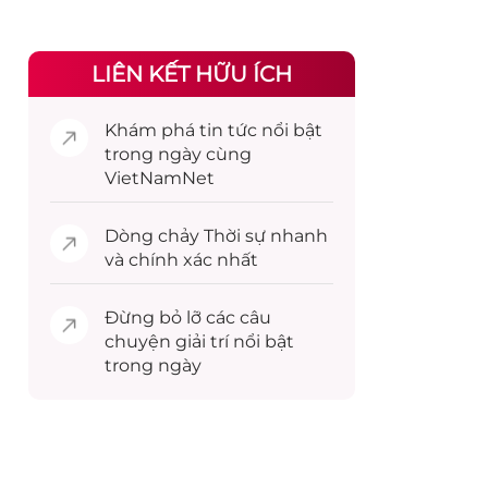
LIÊN KẾT HỮU ÍCH
Khám phá
tin tức
nổi bật
trong ngày cùng
VietNamNet
Dòng chảy
Thời sự
nhanh
và chính xác nhất
Đừng bỏ lỡ các câu
chuyện
giải trí
nổi bật
trong ngày