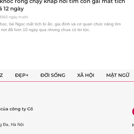
khóc ròng chạy khắp nơi tìm con gái mất tích
đã 12 ngày
3563 ngày trước
học, bé Ngọc mất tích bí ẩn, gia đình và cơ quan chức năng tìm
p nơi đã hơn 10 ngày qua nhưng chưa có tin tức.
Z
ĐẸP+
ĐỜI SỐNG
XÃ HỘI
MẬT NGỮ
ẻ của công ty Cổ
g Đa, Hà Nội