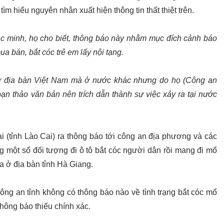
ìm hiểu nguyên nhân xuất hiện thông tin thất thiệt trên.
ác minh, họ cho biết, thông báo này nhằm mục đích cảnh báo
ua bán, bắt cóc trẻ em lấy nội tạng.
 ở địa bàn Việt Nam mà ở nước khác nhưng do họ (Công an
ạn thảo văn bản nên trích dẫn thành sự việc xảy ra tại nước
 (tỉnh Lào Cai) ra thông báo tới công an địa phương và các
ng một số đối tượng đi ô tô bắt cóc người dân rồi mang đi mổ
ra ở địa bàn tỉnh Hà Giang.
ông an tỉnh không có thông báo nào về tình trạng bắt cóc mổ
thông báo thiếu chính xác.