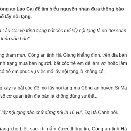
 Công an Lào Cai để tìm hiểu nguyên nhân đưa thông báo
ổ lấy nội tạng.
ào Cai về trình trạng bắt cóc mổ lấy nội tạng là do "lỗi soạn
thảo văn bản".
ng tham mưu Công an tỉnh Hà Giang khẳng định, trên địa bàn
ình trạng mua bán người, bắt cóc trẻ em để làm vợ hoặc làm
có trẻ em phục vụ việc mổ lấy nội tạng là không có.
ng xảy ra bắt cóc để mổ lấy nội tạng mà Công an huyện Si Ma
 số cơ quan trên địa bàn là không đúng sự thật.
lấy nội tạng nào chứ đừng nói là 16 vụ”
, Đại tá Canh nói.
ng cho biết, sau khi nắm được thông tin, Công an tỉnh Hà