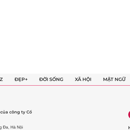
Z
ĐẸP+
ĐỜI SỐNG
XÃ HỘI
MẬT NGỮ
ẻ của công ty Cổ
g Đa, Hà Nội