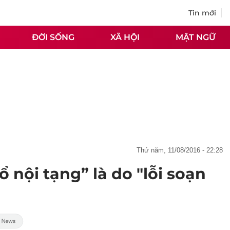
Tin mới
ĐỜI SỐNG
XÃ HỘI
MẬT NGỮ
thứ năm, 11/08/2016 - 22:28
ổ nội tạng” là do "lỗi soạn