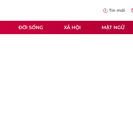
Tin mới
ĐỜI SỐNG
XÃ HỘI
MẬT NGỮ