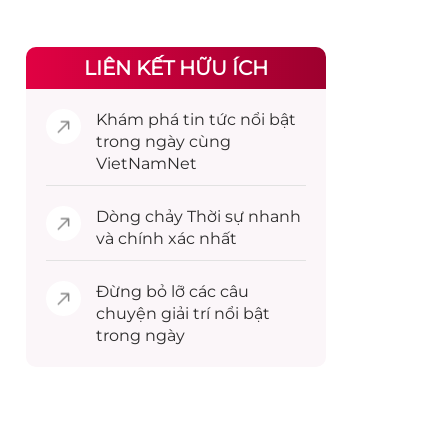
LIÊN KẾT HỮU ÍCH
Khám phá
tin tức
nổi bật
trong ngày cùng
VietNamNet
Dòng chảy
Thời sự
nhanh
và chính xác nhất
Đừng bỏ lỡ các câu
chuyện
giải trí
nổi bật
trong ngày