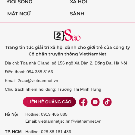
ĐỜI SỐNG
XÃ HỘI
MẬT NGỮ
SÀNH
Trang tin tức giải trí xã hội dành cho giới trẻ của công ty
Cổ phần truyền thông VietNamNet
Địa chỉ: Tòa nhà C’land, số 156 ngõ Xã Đàn 2, Đống Đa, Hà Nội
Điện thoại: 094 388 8166
Email: 2sao@vietnamnet.vn
Chịu trách nhiệm nội dung: Trương Thị Minh Hưng
LIÊN HỆ QUẢNG CÁO
Hà Nội
Hotline:
0919 405 885
Email: vietnamnetjsc.hn@vietnamnet.vn
TP. HCM
Hotline:
028 38 181 436