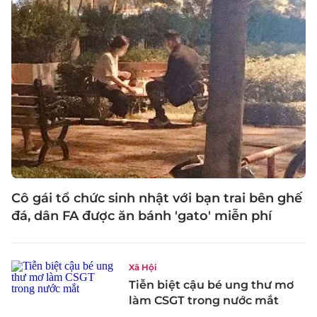
Cô gái tổ chức sinh nhật với bạn trai bên ghế
đá, dân FA được ăn bánh 'gato' miễn phí
Xã Hội
Tiễn biệt cậu bé ung thư mơ
làm CSGT trong nước mắt