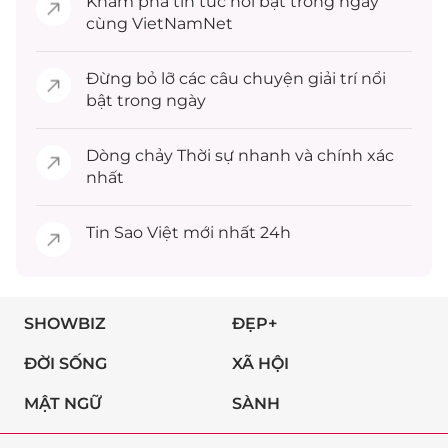
Khám phá
tin tức
nổi bật trong ngày
cùng VietNamNet
Đừng bỏ lỡ các câu chuyện
giải trí
nổi
bật trong ngày
Dòng chảy
Thời sự
nhanh và chính xác
nhất
Tin
Sao Việt
mới nhất 24h
SHOWBIZ
ĐẸP+
ĐỜI SỐNG
XÃ HỘI
MẬT NGỮ
SÀNH