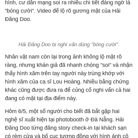
hình, cư dân mạng soi ra nhiều chi tiết đáng ngờ là
"bóng cười". Video để lộ rõ gương mặt của Hải
Đăng Doo.
Hải Đăng Doo bị nghi vấn dùng "bóng cười".
Nhân vật nam còn lại trong ảnh không lộ mặt rõ
ràng, nhưng khán giả đã nhanh chóng "soi" và nhận
thấy hình xăm trên tay người này trùng khớp với
hình xăm của ca sĩ Lou Hoàng. Nhiều bằng chứng
khác cũng được đưa ra để củng cố nghi vấn cả hai
đang có mặt tại địa điểm này.
Hôm 6/5, một số người cho biết đã bắt gặp hai
nghệ sĩ xuất hiện tại photobooth ở Đà Nẵng. Hải
Đăng Doo từng đăng story check-in tại khách sạn
có rèm cửa và bố cục tương đồng với hình ảnh cô