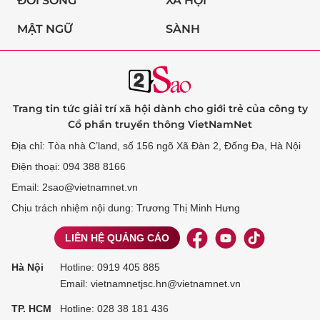
ĐỜI SỐNG
XÃ HỘI
MẬT NGỮ
SÀNH
Trang tin tức giải trí xã hội dành cho giới trẻ của công ty
Cổ phần truyền thông VietNamNet
Địa chỉ: Tòa nhà C’land, số 156 ngõ Xã Đàn 2, Đống Đa, Hà Nội
Điện thoại: 094 388 8166
Email: 2sao@vietnamnet.vn
Chịu trách nhiệm nội dung: Trương Thị Minh Hưng
LIÊN HỆ QUẢNG CÁO
Hà Nội
Hotline:
0919 405 885
Email: vietnamnetjsc.hn@vietnamnet.vn
TP. HCM
Hotline:
028 38 181 436