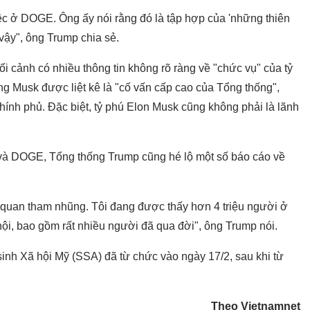
ệc ở DOGE. Ông ấy nói rằng đó là tập hợp của 'những thiên
vậy", ông Trump chia sẻ.
i cảnh có nhiều thông tin không rõ ràng về "chức vụ" của tỷ
g Musk được liệt kê là "cố vấn cấp cao của Tổng thống",
ính phủ. Đặc biệt, tỷ phú Elon Musk cũng không phải là lãnh
k và DOGE, Tổng thống Trump cũng hé lộ một số báo cáo về
 quan tham nhũng. Tôi đang được thấy hơn 4 triệu người ở
hội, bao gồm rất nhiều người đã qua đời", ông Trump nói.
inh Xã hội Mỹ (SSA) đã từ chức vào ngày 17/2, sau khi từ
Theo Vietnamnet