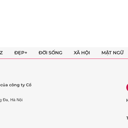
Z
ĐẸP+
ĐỜI SỐNG
XÃ HỘI
MẬT NGỮ
ẻ của công ty Cổ
g Đa, Hà Nội