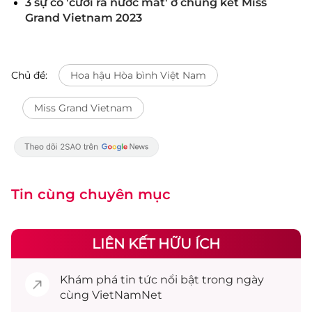
3 sự cố 'cười ra nước mắt' ở chung kết Miss
Grand Vietnam 2023
Chủ đề:
Hoa hậu Hòa bình Việt Nam
Miss Grand Vietnam
Tin cùng chuyên mục
LIÊN KẾT HỮU ÍCH
Khám phá
tin tức
nổi bật trong ngày
cùng VietNamNet