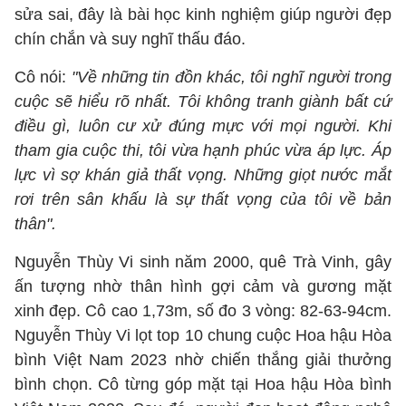
sửa sai, đây là bài học kinh nghiệm giúp người đẹp
chín chắn và suy nghĩ thấu đáo.
Cô nói:
"Về những tin đồn khác, tôi nghĩ người trong
cuộc sẽ hiểu rõ nhất. Tôi không tranh giành bất cứ
điều gì, luôn cư xử đúng mực với mọi người. Khi
tham gia cuộc thi, tôi vừa hạnh phúc vừa áp lực. Áp
lực vì sợ khán giả thất vọng. Những giọt nước mắt
rơi trên sân khấu là sự thất vọng của tôi về bản
thân".
Nguyễn Thùy Vi sinh năm 2000, quê Trà Vinh, gây
ấn tượng nhờ thân hình gợi cảm và gương mặt
xinh đẹp. Cô cao 1,73m, số đo 3 vòng: 82-63-94cm.
Nguyễn Thùy Vi lọt top 10 chung cuộc Hoa hậu Hòa
bình Việt Nam 2023 nhờ chiến thắng giải thưởng
bình chọn. Cô từng góp mặt tại Hoa hậu Hòa bình