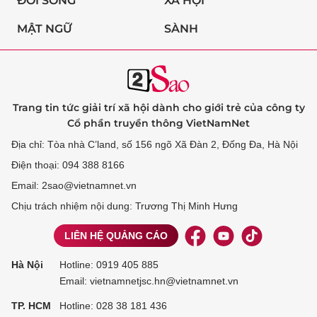
ĐỜI SỐNG
XÃ HỘI
MẬT NGỮ
SÀNH
Trang tin tức giải trí xã hội dành cho giới trẻ của công ty
Cổ phần truyền thông VietNamNet
Địa chỉ: Tòa nhà C’land, số 156 ngõ Xã Đàn 2, Đống Đa, Hà Nội
Điện thoại: 094 388 8166
Email: 2sao@vietnamnet.vn
Chịu trách nhiệm nội dung: Trương Thị Minh Hưng
LIÊN HỆ QUẢNG CÁO
Hà Nội
Hotline:
0919 405 885
Email: vietnamnetjsc.hn@vietnamnet.vn
TP. HCM
Hotline:
028 38 181 436