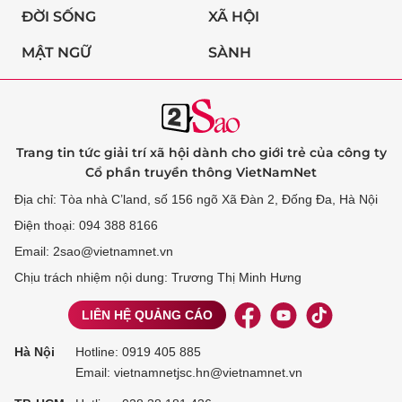
ĐỜI SỐNG
XÃ HỘI
MẬT NGỮ
SÀNH
Trang tin tức giải trí xã hội dành cho giới trẻ của công ty
Cổ phần truyền thông VietNamNet
Địa chỉ: Tòa nhà C’land, số 156 ngõ Xã Đàn 2, Đống Đa, Hà Nội
Điện thoại: 094 388 8166
Email: 2sao@vietnamnet.vn
Chịu trách nhiệm nội dung: Trương Thị Minh Hưng
LIÊN HỆ QUẢNG CÁO
Hà Nội
Hotline:
0919 405 885
Email: vietnamnetjsc.hn@vietnamnet.vn