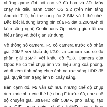
những game đòi hỏi cao về đồ hoạ và 3D. Máy
chạy hệ điều hành Color OS 3.2 (trên nền tảng
Android 7.1), hỗ trợ cùng lúc 2 SIM và 1 thẻ nhớ.
Đặc biệt là dung lượng pin của F5 đạt 3.200mAh đi
kèm công nghệ Continuous Optimizing giúp tối ưu
hiệu năng và thời gian sử dụng.
Về thông số camera, F5 có camera trước độ phân
giải 20MP với khẩu độ f/2.0, và camera sau có độ
phân giải 16MP với khẩu độ f/1.8. Camera của
Oppo F5 có thể chụp ảnh với hiệu ứng xoá phông,
và đi kèm tính năng chụp ảnh ngược sáng HDR để
giải quyết tình trạng ảnh bị cháy sáng.
Bên cạnh đó, F5 vẫn sở hữu những chế độ chụp
ảnh khác như các thế hệ dòng F trước đó, như chế
độ chuyên gia, ultra-HD đến 50MP, phơi sáng, tạo
ảnh GIF, quay phim chuẩn fullHD, quay time