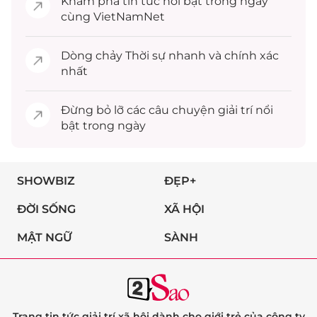
Khám phá
tin tức
nổi bật trong ngày
cùng VietNamNet
Dòng chảy
Thời sự
nhanh và chính xác
nhất
Đừng bỏ lỡ các câu chuyện
giải trí
nổi
bật trong ngày
SHOWBIZ
ĐẸP+
ĐỜI SỐNG
XÃ HỘI
MẬT NGỮ
SÀNH
Trang tin tức giải trí xã hội dành cho giới trẻ của công ty