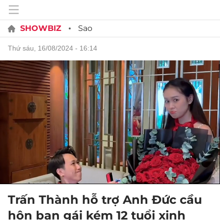
SHOWBIZ
Sao
thứ sáu, 16/08/2024 - 16:14
Trấn Thành hỗ trợ Anh Đức cầu
hôn bạn gái kém 12 tuổi xinh