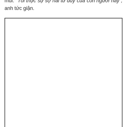
mũi.
"Tôi thực sự sợ hãi tư duy của con người này",
anh tức giận.