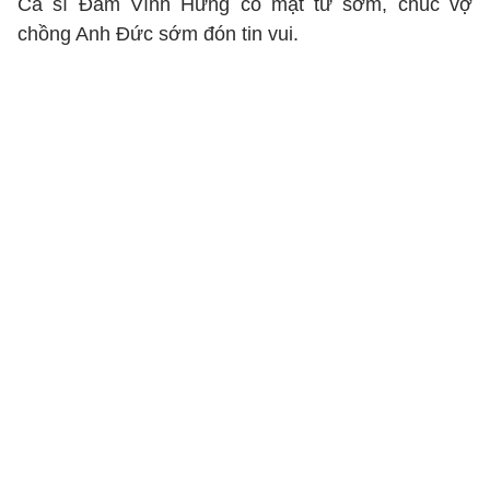
Ca sĩ Đàm Vĩnh Hưng có mặt từ sớm, chúc vợ
chồng Anh Đức sớm đón tin vui.