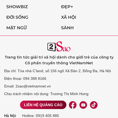
SHOWBIZ
ĐẸP+
ĐỜI SỐNG
XÃ HỘI
MẬT NGỮ
SÀNH
Trang tin tức giải trí xã hội dành cho giới trẻ của công ty
Cổ phần truyền thông VietNamNet
Địa chỉ: Tòa nhà C’land, số 156 ngõ Xã Đàn 2, Đống Đa, Hà Nội
Điện thoại: 094 388 8166
Email: 2sao@vietnamnet.vn
Chịu trách nhiệm nội dung: Trương Thị Minh Hưng
LIÊN HỆ QUẢNG CÁO
Hà Nội
Hotline:
0919 405 885