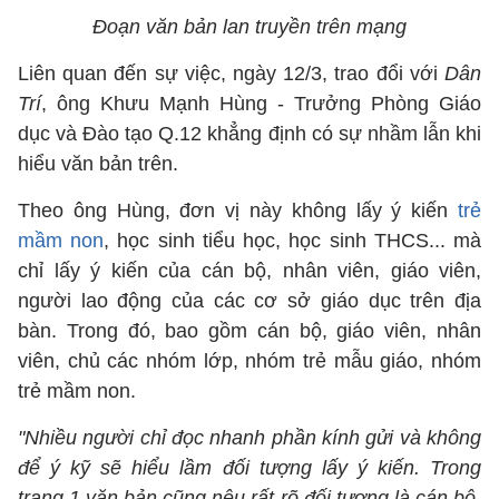
Đoạn văn bản lan truyền trên mạng
Liên quan đến sự việc, ngày 12/3, trao đổi với
Dân
Trí
, ông Khưu Mạnh Hùng - Trưởng Phòng Giáo
dục và Đào tạo Q.12 khẳng định có sự nhầm lẫn khi
hiểu văn bản trên.
Theo ông Hùng, đơn vị này không lấy ý kiến
trẻ
mầm non
, học sinh tiểu học, học sinh THCS... mà
chỉ lấy ý kiến của cán bộ, nhân viên, giáo viên,
người lao động của các cơ sở giáo dục trên địa
bàn. Trong đó, bao gồm cán bộ, giáo viên, nhân
viên, chủ các nhóm lớp, nhóm trẻ mẫu giáo, nhóm
trẻ mầm non.
"Nhiều người chỉ đọc nhanh phần kính gửi và không
để ý kỹ sẽ hiểu lầm đối tượng lấy ý kiến. Trong
trang 1 văn bản cũng nêu rất rõ đối tượng là cán bộ,