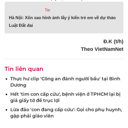
Tin
Hà Nội: Xôn xao hình ảnh lấy ý kiến trẻ em về dự thảo
Luật Đất đai
Đ.K (t/h)
Theo VietNamNet
Tin liên quan
Thực hư clip 'Công an đánh người bầu' tại Bình
Dương
Hết 'tìm con cấp cứu', bệnh viện ở TPHCM lại bị
giả giấy tờ để trục lợi
Lừa đảo 'con đang cấp cứu': Gọi cho phụ huynh,
gặp phải giáo viên