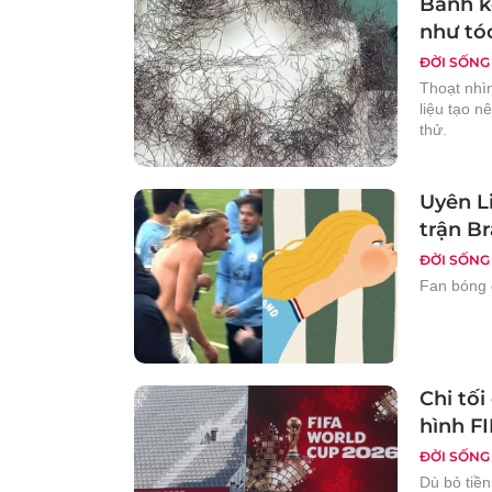
Bánh ke
như tó
ĐỜI SỐNG
Thoạt nhìn
liệu tạo n
thử.
Uyên L
trận Br
ĐỜI SỐNG
Fan bóng 
Chi tối
hình FI
ĐỜI SỐNG
Dù bỏ tiền