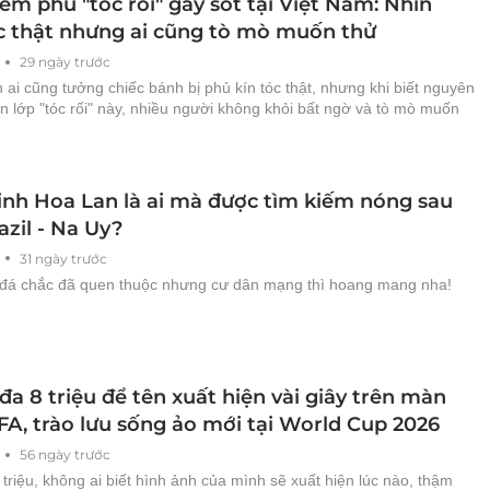
m phủ "tóc rối" gây sốt tại Việt Nam: Nhìn
c thật nhưng ai cũng tò mò muốn thử
29 ngày trước
 ai cũng tưởng chiếc bánh bị phủ kín tóc thật, nhưng khi biết nguyên
ên lớp "tóc rối" này, nhiều người không khỏi bất ngờ và tò mò muốn
inh Hoa Lan là ai mà được tìm kiếm nóng sau
azil - Na Uy?
31 ngày trước
đá chắc đã quen thuộc nhưng cư dân mạng thì hoang mang nha!
 đa 8 triệu để tên xuất hiện vài giây trên màn
FA, trào lưu sống ảo mới tại World Cup 2026
56 ngày trước
 triệu, không ai biết hình ảnh của mình sẽ xuất hiện lúc nào, thậm