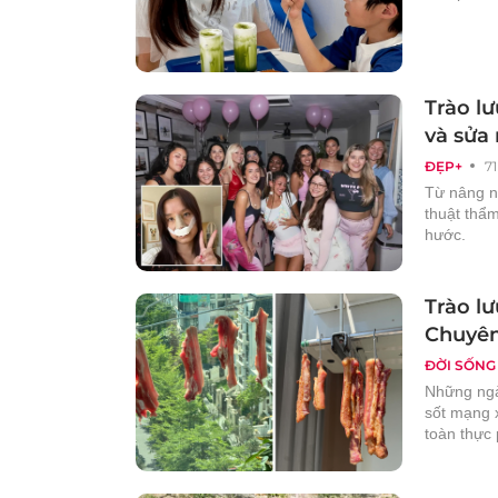
Trào l
và sửa 
ĐẸP+
7
Từ nâng n
thuật thẩ
hước.
Trào l
Chuyên
ĐỜI SỐNG
Những ngày
sốt mạng 
toàn thực