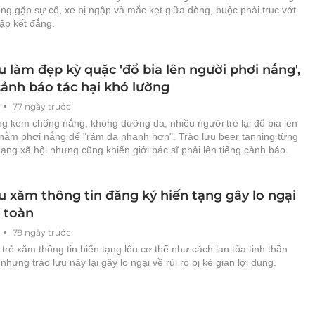
g gặp sự cố, xe bị ngập và mắc kẹt giữa dòng, buộc phải trục vớt
gặp kết đắng.
u làm đẹp kỳ quặc 'đổ bia lên người phơi nắng',
cảnh báo tác hại khó lường
77 ngày trước
g kem chống nắng, không dưỡng da, nhiều người trẻ lại đổ bia lên
i nằm phơi nắng để "rám da nhanh hơn". Trào lưu beer tanning từng
ng xã hội nhưng cũng khiến giới bác sĩ phải lên tiếng cảnh báo.
u xăm thông tin đăng ký hiến tạng gây lo ngại
 toàn
79 ngày trước
trẻ xăm thông tin hiến tạng lên cơ thể như cách lan tỏa tinh thần
nhưng trào lưu này lại gây lo ngại về rủi ro bị kẻ gian lợi dụng.