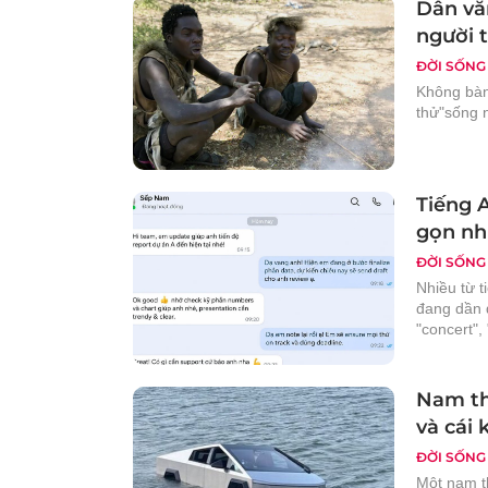
Dân vă
người t
ĐỜI SỐNG
Không bàn
thử"sống n
Tiếng 
gọn như
ĐỜI SỐNG
Nhiều từ t
đang dần đ
"concert", 
Nam tha
và cái 
ĐỜI SỐNG
Một nam t