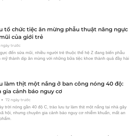
ưu tổ chức tiệc ăn mừng phẫu thuật nâng ngực
mũi của giới trẻ
1 ngày trước
gực đến sửa mũi, nhiều người trẻ thuộc thế hệ Z đang biến phẫu
m mỹ thành dịp ăn mừng với những bữa tiệc khoe thành quả đầy hài
ưu làm thịt một nắng ở ban công nóng 40 độ:
 gia cảnh báo nguy cơ
72 ngày trước
 trời nóng gần 40 độ C, trào lưu tự làm thịt một nắng tại nhà gây
xã hội, nhưng chuyên gia cảnh báo nguy cơ nhiễm khuẩn, mất an
 phẩm.