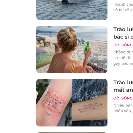
nhanh chón
và tài xế 
Trào lư
bác sĩ 
ĐỜI SỐNG
Không dùn
cơ thể rồ
gây bão mạ
Trào lư
mất an
ĐỜI SỐNG
Nhiều bạn 
nhân văn, 