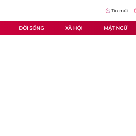
Tin mới
ĐỜI SỐNG
XÃ HỘI
MẬT NGỮ