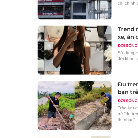
chí chính 
Trend m
xe, ăn
ĐỜI SỐNG
Sử dụng c
đời khác, 
Đu tren
bạn trẻ
ĐỜI SỐNG
Trào lưu 
trẻ "đu tr
thì nhác"..