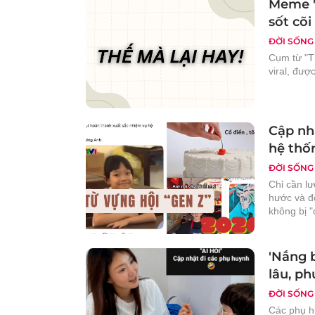
Meme 'T
sốt cõ
ĐỜI SỐNG
Cụm từ "T
viral, đư
Cập nhậ
hệ thố
ĐỜI SỐNG
Chỉ cần lư
hước và độ
không bị "
'Nắng b
lâu, ph
ĐỜI SỐNG
Các phụ h