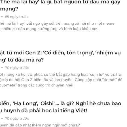
hế mà lại hay' là gì, bắt nguồn từ đâu mà gây
i mạng?
65 ngày trước
hế mà lại hay" bất ngờ gây sốt trên mạng xã hội như một meme
ợc nhiều cư dân mạng hưởng ứng và bình luận khắp nơi.
t từ mới Gen Z: 'Cổ điển, tôn trọng', 'nhiệm vụ
ng' từ đâu mà ra?
70 ngày trước
ớt mạng xã hội vài phút, có thể bắt gặp hàng loạt "cụm từ" vô tri, hài
c lạ do hội Gen Z biến tấu và lan truyền. Cùng cập nhật "từ mới" để
out-meta" trong các cuộc trò chuyện nhé!
iển', 'Hạ Long', 'Oishi',... là gì? Nghỉ hè chưa bao
ụ huynh đã phải học lại tiếng Việt!
70 ngày trước
uynh đã cập nhật thêm ngôn ngữ mới chưa?