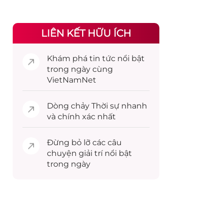
LIÊN KẾT HỮU ÍCH
Khám phá
tin tức
nổi bật
trong ngày cùng
VietNamNet
Dòng chảy
Thời sự
nhanh
và chính xác nhất
Đừng bỏ lỡ các câu
chuyện
giải trí
nổi bật
trong ngày