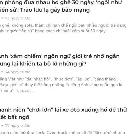
n phòng đua nhau bỏ ghế 30 ngày, 'ngồi như
iền sử': Trào lưu lạ gây bão mạng
73 ngày trước
 ghế, không sofa, thậm chí hạn chế ngồi bệt, nhiều người trẻ đang
hư người tiền sử" bằng cách chỉ ngồi xổm suốt 30 ngày.
Anh 'xâm chiếm' ngôn ngữ giới trẻ nhờ ngắn
ng lại khiến ta bỏ lỡ những gì?
74 ngày trước
iếng Việt như "đại nhạc hội", "thực đơn", "áp lực", "căng thẳng"...
ược giới trẻ thay thế bằng những từ tiếng Anh vì sự ngắn gọn là
"menu", "stress"...
nh niên “chơi lớn” lái xe ôtô xuống hồ để thử
kết bất ngờ
77 ngày trước
hanh niên thử đưa Tesla Cybertruck xuống hồ để “lội nước” nhưng