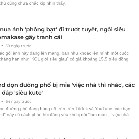
chủ cũng chưa chắc kịp nhìn thấy.
ua ảnh 'phông bạt' đi trượt tuyết, ngồi siêu
 omakase gây tranh cãi
59 ngày trước
ác gói ảnh này đăng lên mạng, bạn như khoác lên mình một cuộc
chẳng hạn như “KOL giới siêu giàu” có giá khoảng 15,5 triệu đồng.
d dọn đường phố bị mỉa 'việc nhà thì nhác', các
 đáp 'siêu kute'
64 ngày trước
dọn đường phố đang bùng nổ trên trên TikTok và YouTube, các bạn
end" này có cách phản hồi đáng yêu khi bị nói "làm màu", "việc nhà
.