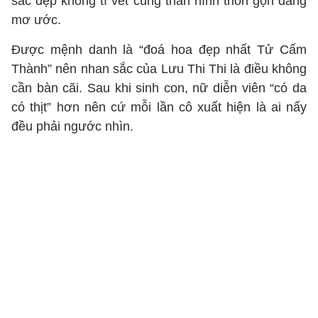
sắc đẹp không tì vết cùng thân hình thon gọn đáng
mơ ước.​
Được mệnh danh là “đoá hoa đẹp nhất Tử Cấm
Thành” nên nhan sắc của Lưu Thi Thi là điều không
cần bàn cãi. Sau khi sinh con, nữ diễn viên “có da
có thịt” hơn nên cứ mỗi lần cô xuất hiện là ai nấy
đều phải ngước nhìn.