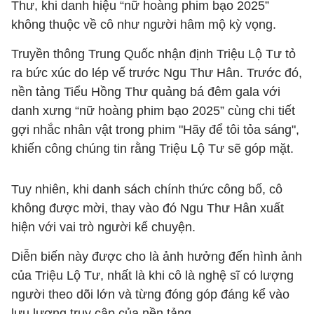
Thư, khi danh hiệu “nữ hoàng phim bạo 2025”
không thuộc về cô như người hâm mộ kỳ vọng.
Truyền thông Trung Quốc nhận định Triệu Lộ Tư tỏ
ra bức xúc do lép vế trước Ngu Thư Hân. Trước đó,
nền tảng Tiểu Hồng Thư quảng bá đêm gala với
danh xưng “nữ hoàng phim bạo 2025” cùng chi tiết
gợi nhắc nhân vật trong phim "Hãy để tôi tỏa sáng",
khiến công chúng tin rằng Triệu Lộ Tư sẽ góp mặt.
Tuy nhiên, khi danh sách chính thức công bố, cô
không được mời, thay vào đó Ngu Thư Hân xuất
hiện với vai trò người kể chuyện.
Diễn biến này được cho là ảnh hưởng đến hình ảnh
của Triệu Lộ Tư, nhất là khi cô là nghệ sĩ có lượng
người theo dõi lớn và từng đóng góp đáng kể vào
lưu lượng truy cập của nền tảng.